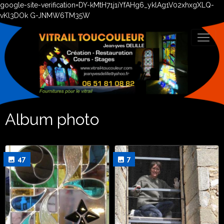
google-site-verification=DY-kMtH71j1iYfAHg6_yklAg1V02xhxgXLQ-
vKl3DOk G-JNMW6TM35W
Album photo
47
7