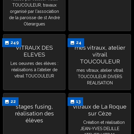
TOUCOULEUR, travaux
organisé par l'association
de la paroisse de st André
Olerargues
249
24
VITRAUX DES
mes vitraux, atelier
ELEVES
vitrail
TOUCOULEUR
Les oeuvres des élèves :
réalisations à l'atelier de
mes vitraux, atelier vitrail
vitrail TOUCOULEUR
TOUCOULEUR DIVERS
REALISATION
22
13
stages fusing,
vitraux de La Roque
réalisation des
sur Cèze
élèves
Création et réalisation
JEAN-YVES DELILLE