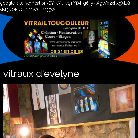
google-site-verification=DY-kMtH71j1iYfAHg6_yklAg1V02xhxgXLQ-
vKl3DOk G-JNMW6TM35W
vitraux d'evelyne