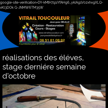
google-site-verification=DY-kMtH71j1iYfAHg6_yklAg1V02xhxgXLQ-
vKl3DOk G-JNMW6TM35W
réalisations des éléves,
stage derniére semaine
d'octobre