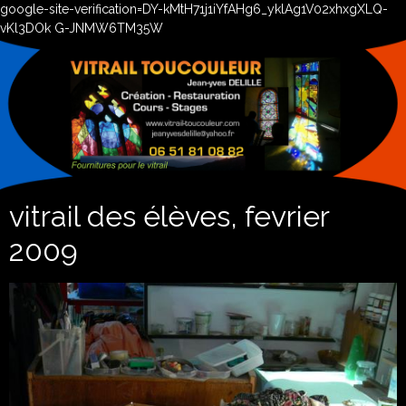
google-site-verification=DY-kMtH71j1iYfAHg6_yklAg1V02xhxgXLQ-
vKl3DOk G-JNMW6TM35W
vitrail des élèves, fevrier
2009