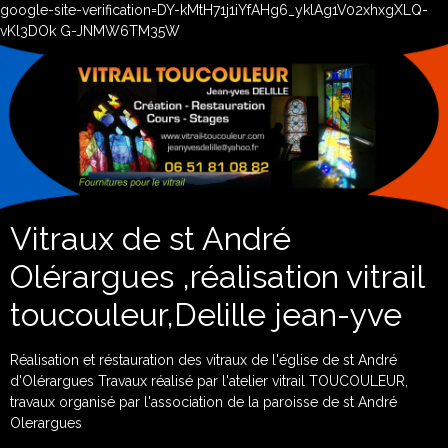
google-site-verification=DY-kMtH71j1iYfAHg6_yklAg1V02xhxgXLQ-
vKl3DOk G-JNMW6TM35W
Vitraux de st André
Olérargues ,réalisation vitrail
toucouleur,Delille jean-yve
Réalisation et réstauration des vitraux de l'église de st André
d'Olérargues Travaux réalisé par l'atelier vitrail TOUCOULEUR,
travaux organisé par l'association de la paroisse de st André
Olerargues