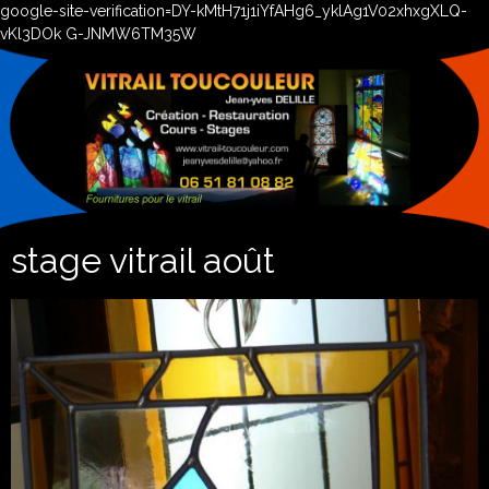
google-site-verification=DY-kMtH71j1iYfAHg6_yklAg1V02xhxgXLQ-
vKl3DOk G-JNMW6TM35W
stage vitrail août