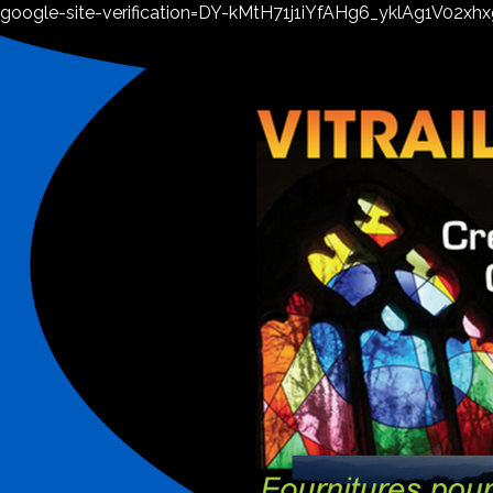
google-site-verification=DY-kMtH71j1iYfAHg6_yklAg1V