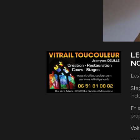
LE
N
Les
Stag
incl
En s
pro
Voi