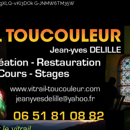
02xhxgXLQ-vKl3DOk G-JNMW6TM35W