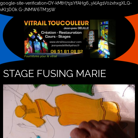
google-site-verification=DY-kMtH71j1iYfAHg6_yklAg1V02xhxgXLQ-
vKl3DOk G-JNMW6TM35W
STAGE FUSING MARIE