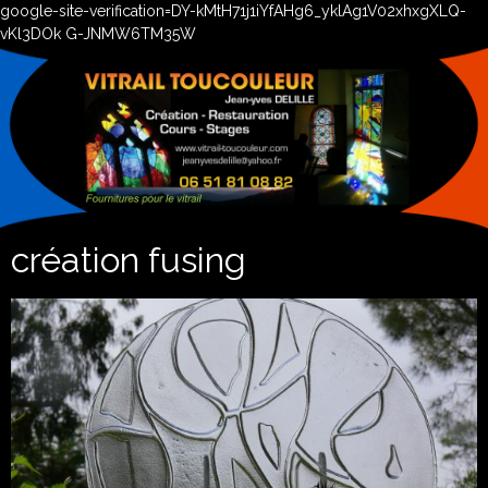
google-site-verification=DY-kMtH71j1iYfAHg6_yklAg1V02xhxgXLQ-
vKl3DOk G-JNMW6TM35W
création fusing