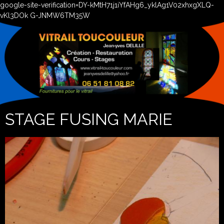
google-site-verification=DY-kMtH71j1iYfAHg6_yklAg1V02xhxgXLQ-
vKl3DOk G-JNMW6TM35W
STAGE FUSING MARIE