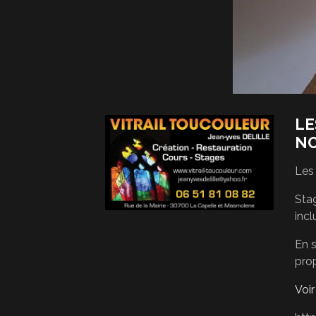
LE
N
Les
Stag
incl
En s
pro
Voi