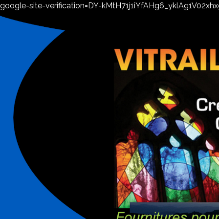
google-site-verification=DY-kMtH71j1iYfAHg6_yklAg1V