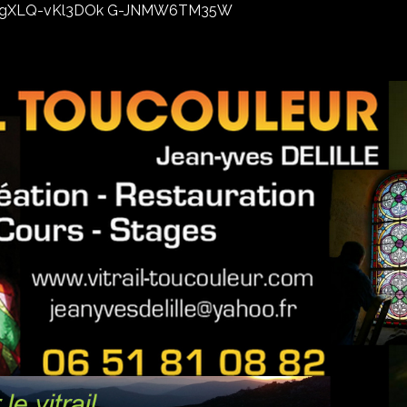
02xhxgXLQ-vKl3DOk G-JNMW6TM35W