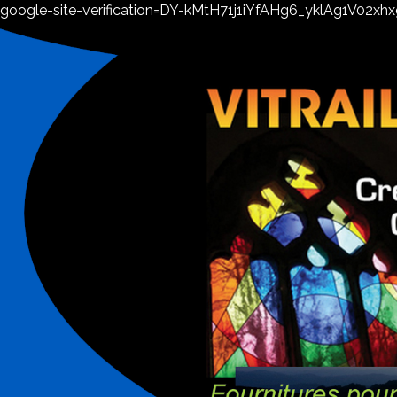
google-site-verification=DY-kMtH71j1iYfAHg6_yklAg1V