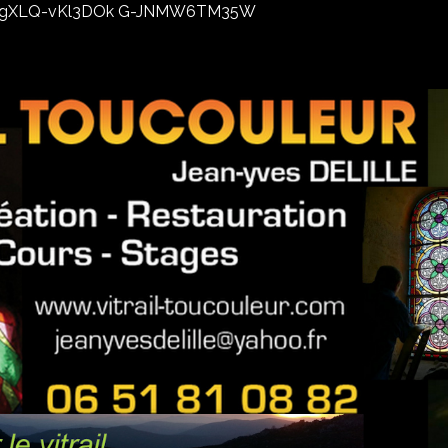
02xhxgXLQ-vKl3DOk G-JNMW6TM35W