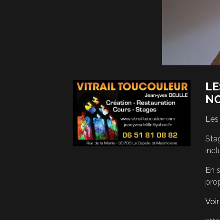
LE
N
Les
Stag
incl
En s
pro
Voi