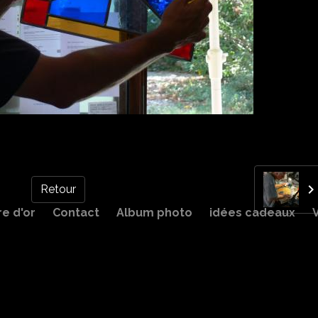
Retour
re d'or
Contact
Album photo
idées cadeaux