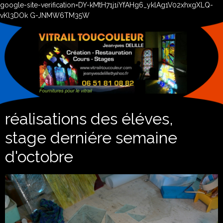
google-site-verification=DY-kMtH71j1iYfAHg6_yklAg1V02xhxgXLQ-
vKl3DOk G-JNMW6TM35W
réalisations des éléves,
stage derniére semaine
d'octobre