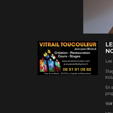
LE
N
Les
Stag
incl
En s
pro
Voi