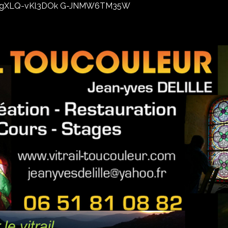
02xhxgXLQ-vKl3DOk G-JNMW6TM35W