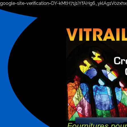
google-site-verification=DY-kMtH71j1iYfAHg6_yklAg1V