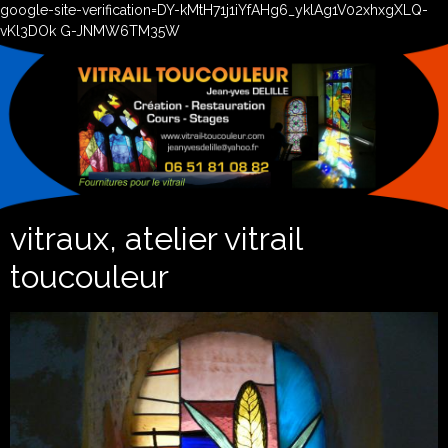
google-site-verification=DY-kMtH71j1iYfAHg6_yklAg1V02xhxgXLQ-
vKl3DOk G-JNMW6TM35W
vitraux, atelier vitrail
toucouleur