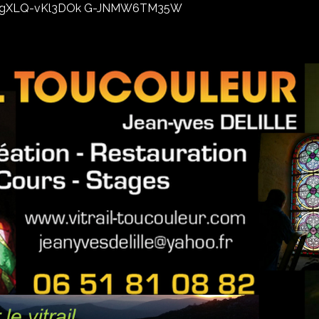
02xhxgXLQ-vKl3DOk G-JNMW6TM35W