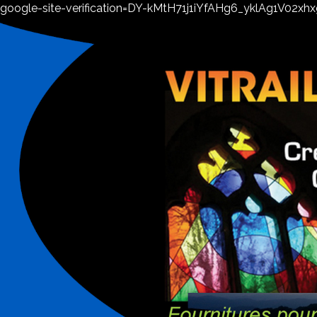
google-site-verification=DY-kMtH71j1iYfAHg6_yklAg1V