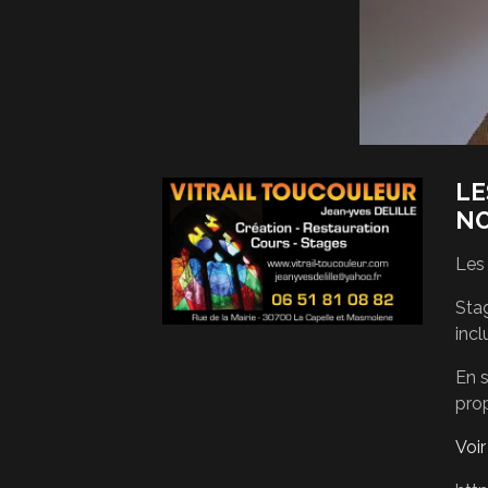
LE
N
Les
Stag
incl
En s
pro
Voi