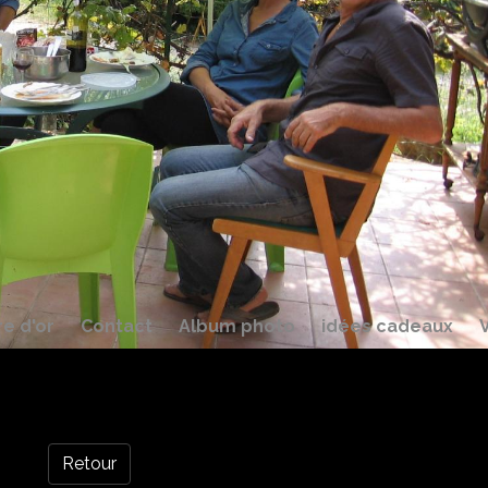
re d'or
Contact
Album photo
idées cadeaux
Retour