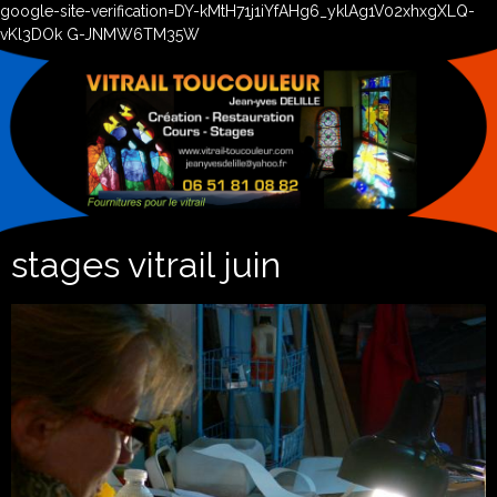
google-site-verification=DY-kMtH71j1iYfAHg6_yklAg1V02xhxgXLQ-
vKl3DOk G-JNMW6TM35W
stages vitrail juin