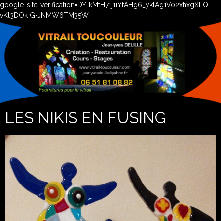
google-site-verification=DY-kMtH71j1iYfAHg6_yklAg1V02xhxgXLQ-
vKl3DOk G-JNMW6TM35W
LES NIKIS EN FUSING