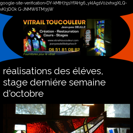
google-site-verification=DY-kMtH71j1iYfAHg6_yklAg1V02xhxgXLQ-
vKl3DOk G-JNMW6TM35W
réalisations des éléves,
stage derniére semaine
d'octobre