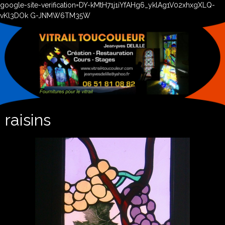
google-site-verification=DY-kMtH71j1iYfAHg6_yklAg1V02xhxgXLQ-
vKl3DOk G-JNMW6TM35W
raisins