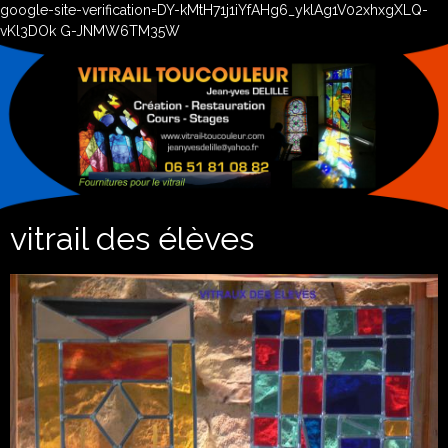
google-site-verification=DY-kMtH71j1iYfAHg6_yklAg1V02xhxgXLQ-
vKl3DOk G-JNMW6TM35W
vitrail des élèves