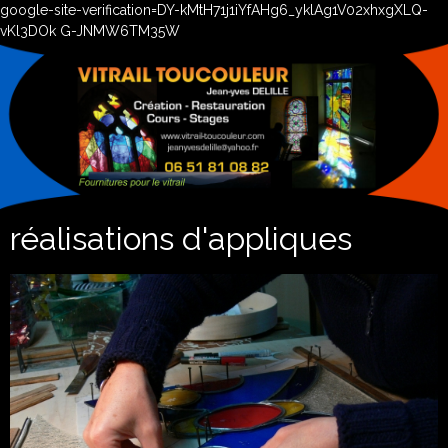
google-site-verification=DY-kMtH71j1iYfAHg6_yklAg1V02xhxgXLQ-
vKl3DOk G-JNMW6TM35W
réalisations d'appliques