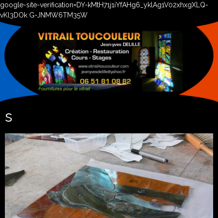
google-site-verification=DY-kMtH71j1iYfAHg6_yklAg1V02xhxgXLQ-
vKl3DOk G-JNMW6TM35W
s