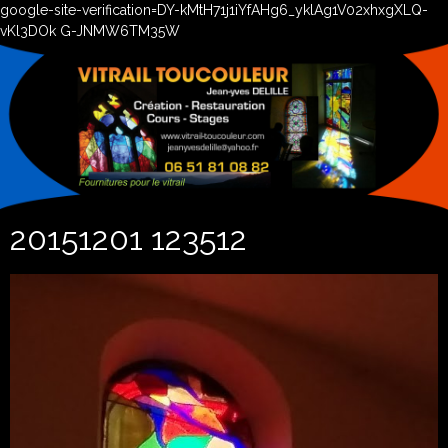
google-site-verification=DY-kMtH71j1iYfAHg6_yklAg1V02xhxgXLQ-
vKl3DOk G-JNMW6TM35W
20151201 123512