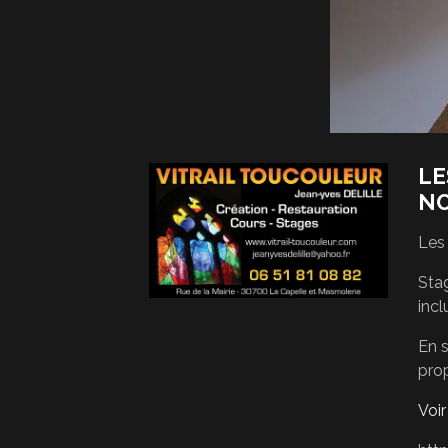
LE
N
Les
Stag
incl
En s
pro
Voi