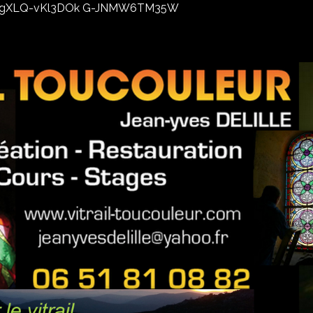
02xhxgXLQ-vKl3DOk G-JNMW6TM35W