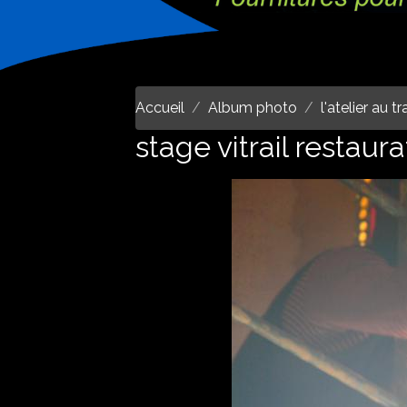
Accueil
Album photo
l'atelier au t
stage vitrail restaura