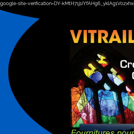
google-site-verification=DY-kMtH71j1iYfAHg6_yklAg1V