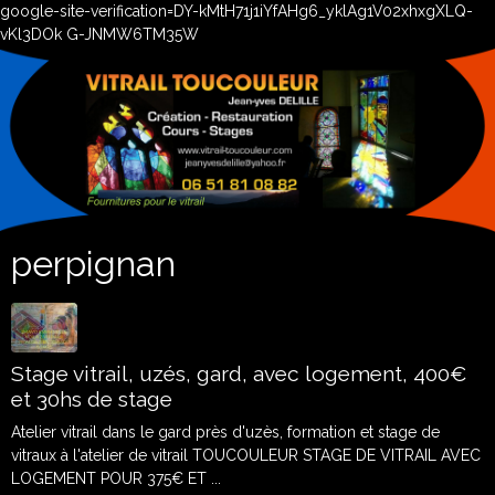
google-site-verification=DY-kMtH71j1iYfAHg6_yklAg1V02xhxgXLQ-
vKl3DOk G-JNMW6TM35W
perpignan
Stage vitrail, uzés, gard, avec logement, 400€
et 30hs de stage
Atelier vitrail dans le gard près d'uzès, formation et stage de
vitraux à l'atelier de vitrail TOUCOULEUR STAGE DE VITRAIL AVEC
LOGEMENT POUR 375€ ET ...