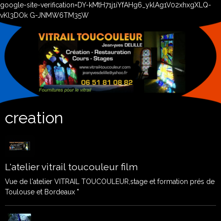
google-site-verification=DY-kMtH71j1iYfAHg6_yklAg1V02xhxgXLQ-
vKl3DOk G-JNMW6TM35W
creation
L'atelier vitrail toucouleur film
Vue de l'atelier VITRAIL TOUCOULEUR,stage et formation prés de
Toulouse et Bordeaux "