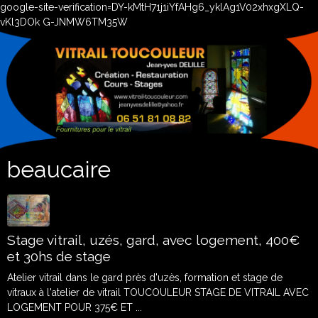
google-site-verification=DY-kMtH71j1iYfAHg6_yklAg1V02xhxgXLQ-
vKl3DOk G-JNMW6TM35W
beaucaire
Stage vitrail, uzés, gard, avec logement, 400€
et 30hs de stage
Atelier vitrail dans le gard près d'uzès, formation et stage de
vitraux à l'atelier de vitrail TOUCOULEUR STAGE DE VITRAIL AVEC
LOGEMENT POUR 375€ ET ...