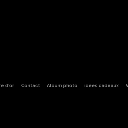
re d'or
Contact
Album photo
idées cadeaux