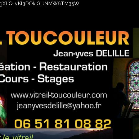
02xhxgXLQ-vKl3DOk G-JNMW6TM35W