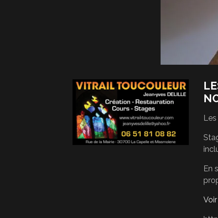
LE
N
Les
Stag
incl
En s
pro
Voi