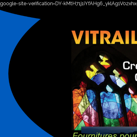
google-site-verification=DY-kMtH71j1iYfAHg6_yklAg1V