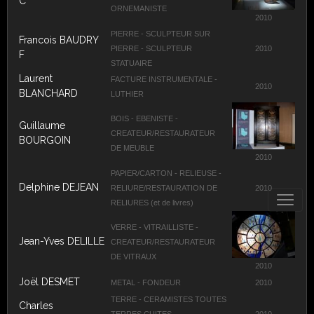
C
ORNEMANISTE
2010
PIERRE - SCULPTEUR SUR
Francois BAUDRY
PIERRE - SCULPTEUR
2010
F
STATUAIRE
Laurent
FACTURE INSTRUMENTALE -
2010
BLANCHARD
LUTHIER
BOIS - EBENISTE -
Guillaume
CREATEUR/RESTAURATEUR
BOURGOIN
DE MEUBLE
2010
PAPIER/CARTON - RELIEUSE -
Delphine DEJEAN
RELIURE/RESTAURATION DE
2010
RELIURES (et de livres)
VERRE - VITRAILLISTE -
Jean-Yves DELILLE
CREATEUR/RESTAURATEUR
DE VITRAUX
2010
Joël DESMET
METAL - FONDEUR
2010
TERRE - CERAMISTES TOUTES
Charles
TERRES CUITES -
2010