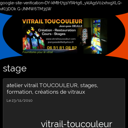
google-site-verification=DY-kMtH71j1iYfAHg6_yklAg1V02xhxgXLQ-
vKl3DOk G-JNMW6TM35W
stage
atelier vitrail TOUCOULEUR, stages,
formation, créations de vitraux
Le 23/11/2010
vitrail-toucouleur