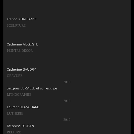
Francois BAUDRY F
SCULPTURE
Catherine AUGUSTE
PEINTRE DECOR
Catherine BAUDRY
GRAVURE
2010
Jacques BERVILLE et son équipe
LITHOGRAPHIE
2010
Laurent BLANCHARD
LUTHERIE
2010
Delphine DEJEAN
RELIURE