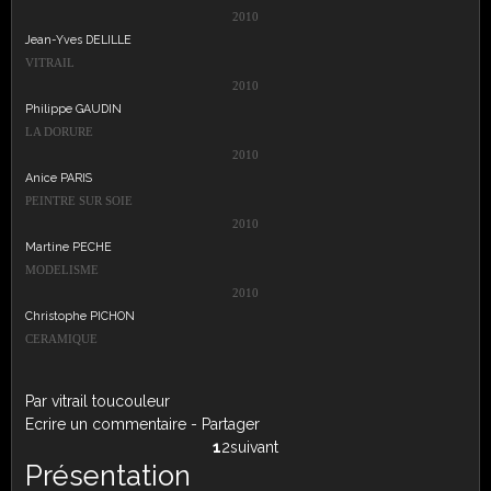
2010
Jean-Yves DELILLE
VITRAIL
2010
Philippe GAUDIN
LA DORURE
2010
Anice PARIS
PEINTRE SUR SOIE
2010
Martine PECHE
MODELISME
2010
Christophe PICHON
CERAMIQUE
Par vitrail toucouleur
Ecrire un commentaire
-
Partager
1
2
suivant
Présentation