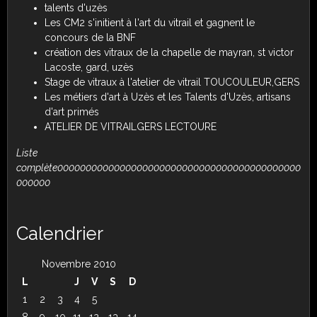
talents d'uzès
Les CM2 s'initient à l'art du vitrail et gagnent le
concours de la BNF
création des vitraux de la chapelle de mayran, st victor
Lacoste, gard, uzès
Stage de vitraux à l'atelier de vitrail TOUCOULEUR,GERS
Les métiers d'art à Uzès et les Talents d'Uzès, artisans
d'art primés
ATELIER DE VITRAILGERS LECTOURE
Liste
complète0000000000000000000000000000000000000000000
000000
Calendrier
Novembre 2010
L
J
V
S
D
1
2
3
4
5
8
9
10
11
12
13
14