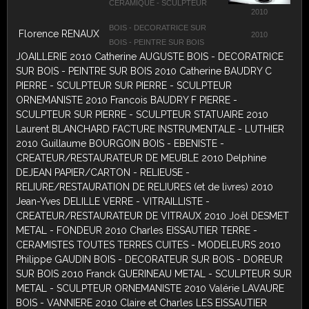
CERAMIQUE - SCULPTEUR
2010
BOIS - DECORATRICE SUR
Florence RENAUX
2010
BOIS - PEINTRE SUR BOIS
JOAILLERIE 2010 Catherine AUGUSTE BOIS - DECORATRICE
SUR BOIS - PEINTRE SUR BOIS 2010 Catherine BAUDRY C
PIERRE - SCULPTEUR SUR PIERRE - SCULPTEUR
ORNEMANISTE 2010 Francois BAUDRY F PIERRE -
SCULPTEUR SUR PIERRE - SCULPTEUR STATUAIRE 2010
Laurent BLANCHARD FACTURE INSTRUMENTALE - LUTHIER
2010 Guillaume BOURGOIN BOIS - EBENISTE -
CREATEUR/RESTAURATEUR DE MEUBLE 2010 Delphine
DEJEAN PAPIER/CARTON - RELIEUSE -
RELIURE/RESTAURATION DE RELIURES (et de livres) 2010
Jean-Yves DELILLE VERRE - VITRAILLISTE -
CREATEUR/RESTAURATEUR DE VITRAUX 2010 Joël DESMET
METAL - FONDEUR 2010 Charles EISSAUTIER TERRE -
CERAMISTES TOUTES TERRES CUITES - MODELEURS 2010
Philippe GAUDIN BOIS - DECORATEUR SUR BOIS - DOREUR
SUR BOIS 2010 Franck GUERINEAU METAL - SCULPTEUR SUR
METAL - SCULPTEUR ORNEMANISTE 2010 Valérie LAVAURE
BOIS - VANNIERE 2010 Claire et Charles LES EISSAUTIER