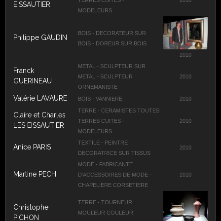
EISSAUTIER
MODELEURS
BOIS - DECORATEUR SUR
Philippe GAUDIN
BOIS - DOREUR SUR BOIS
2010
METAL - SCULPTEUR SUR
Franck
METAL - SCULPTEUR
2010
GUERINEAU
ORNEMANISTE
Valérie LAVAURE
BOIS - VANNIERE
2010
TERRE - CERAMISTES TOUTES
Claire et Charles
TERRES CUITES -
2010
LES EISSAUTIER
MODELEURS
TEXTILE - PEINTRE
Anice PARIS
2010
DECORATRICE SUR TISSUS
MODE - FABRICANTE
Martine PECH
D'ACCESSOIRES DE MODE -
2010
CHAPELIERE CORSETIERE
TERRE - TOURNEUR
Christophe
MOULEUR COULEUR
PICHON