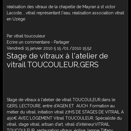
réalisation des vitraux de la chapelle de Mayran à st victor
Lacoste, , vitrail représentant l'eau, réalisation association vitrail
en Uzège
Par vitrail toucouleur
Ecrire un commentaire
-
Partager
Vendredi 15 janvier 2010
5
15
/
01
/
2010
15:52
Stage de vitraux à l'atelier de
vitrail TOUCOULEUR,G
ERS
Stage de vitraux à l'atelier de vitrail TOUCOULEUR,dans le
GERS, LECTOURE, entre d'AGEN ET AUCH .Formation au
métier du vitrail, initiation vitrail 27HS DE STAGES DE VITRAIL A
450€ AVEC LOGEMENT Vitrail TOUCOULEUR, Spécialiste du
vitrail, stage vitrail, artisan d'art, vitrail d'intérieur.VITRAIL
TOUCOULEUR, restauration vitraux, église, lampe Tiffany.