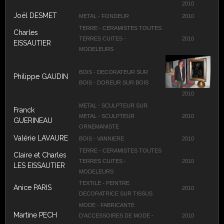
2010
Joël DESMET
METAL - FONDEUR
2010
TERRE - CERAMISTES TOUTES
Charles
TERRES CUITES -
2010
EISSAUTIER
MODELEURS
BOIS - DECORATEUR SUR
Philippe GAUDIN
BOIS - DOREUR SUR BOIS
2010
METAL - SCULPTEUR SUR
Franck
METAL - SCULPTEUR
2010
GUERINEAU
ORNEMANISTE
Valérie LAVAURE
BOIS - VANNIERE
2010
TERRE - CERAMISTES TOUTES
Claire et Charles
TERRES CUITES -
2010
LES EISSAUTIER
MODELEURS
TEXTILE - PEINTRE
Anice PARIS
2010
DECORATRICE SUR TISSUS
MODE - FABRICANTE
Martine PECH
D'ACCESSOIRES DE MODE -
2010