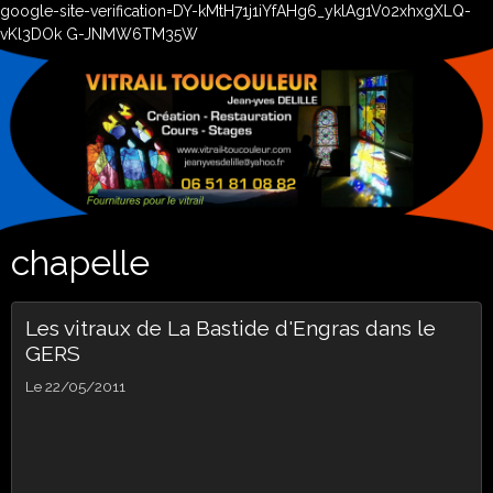
google-site-verification=DY-kMtH71j1iYfAHg6_yklAg1V02xhxgXLQ-
vKl3DOk G-JNMW6TM35W
chapelle
Les vitraux de La Bastide d'Engras dans le
GERS
Le 22/05/2011