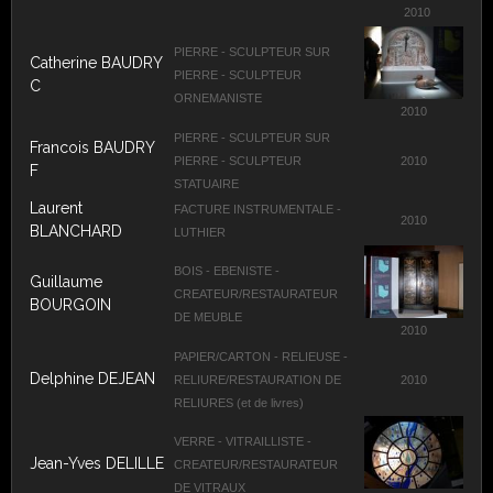
2010
PIERRE - SCULPTEUR SUR
Catherine BAUDRY
PIERRE - SCULPTEUR
C
ORNEMANISTE
2010
PIERRE - SCULPTEUR SUR
Francois BAUDRY
PIERRE - SCULPTEUR
2010
F
STATUAIRE
Laurent
FACTURE INSTRUMENTALE -
2010
BLANCHARD
LUTHIER
BOIS - EBENISTE -
Guillaume
CREATEUR/RESTAURATEUR
BOURGOIN
DE MEUBLE
2010
PAPIER/CARTON - RELIEUSE -
Delphine DEJEAN
RELIURE/RESTAURATION DE
2010
RELIURES (et de livres)
VERRE - VITRAILLISTE -
Jean-Yves DELILLE
CREATEUR/RESTAURATEUR
DE VITRAUX