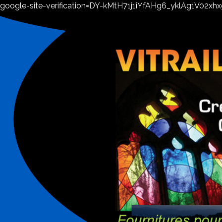
google-site-verification=DY-kMtH71j1iYfAHg6_yklAg1V