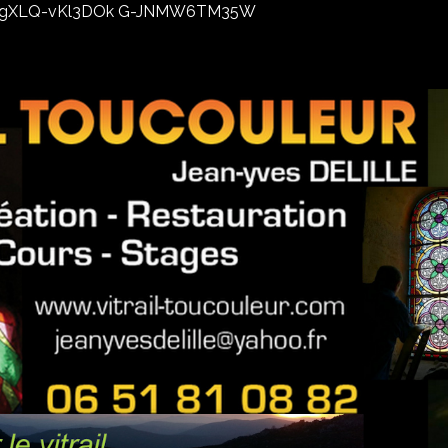
02xhxgXLQ-vKl3DOk G-JNMW6TM35W