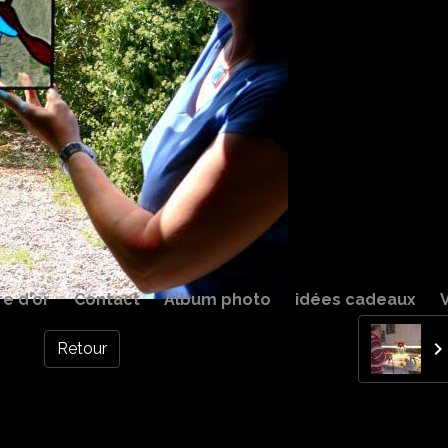
re d'or
Contact
Album photo
idées cadeaux
Retour