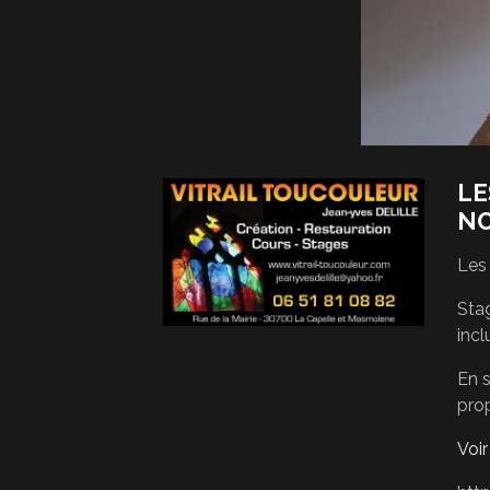
LE
N
Les
Stag
incl
En s
pro
Voi