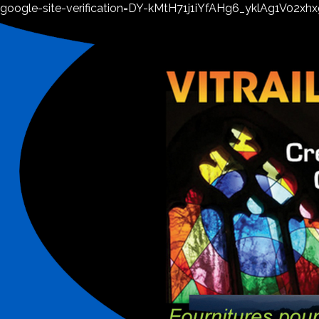
google-site-verification=DY-kMtH71j1iYfAHg6_yklAg1V