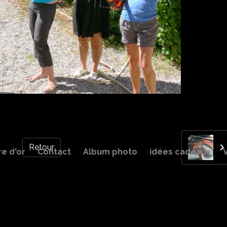
Retour
re d'or
Contact
Album photo
idées cadeaux