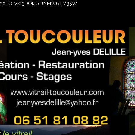
02xhxgXLQ-vKl3DOk G-JNMW6TM35W