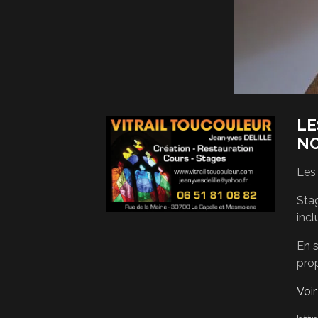
LE
N
Les
Stag
incl
En s
pro
Voi