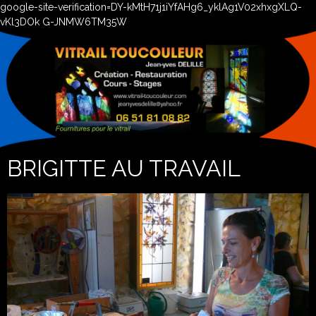
google-site-verification=DY-kMtH71j1iYfAHg6_yklAg1V02xhxgXLQ-
vKl3DOk G-JNMW6TM35W
BRIGITTE AU TRAVAIL