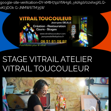
google-site-verification=DY-kMtH71j1iYfAHg6_yklAg1V02xhxgXLQ-
vKl3DOk G-JNMW6TM35W
STAGE VITRAIL ATELIER
VITRAIL TOUCOULEUR