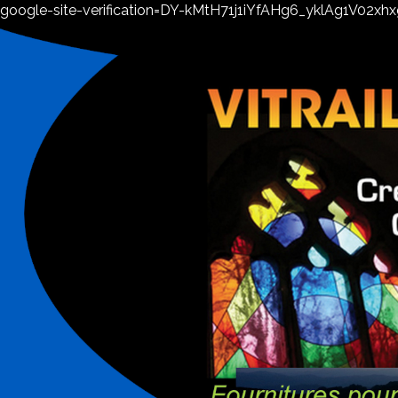
google-site-verification=DY-kMtH71j1iYfAHg6_yklAg1V