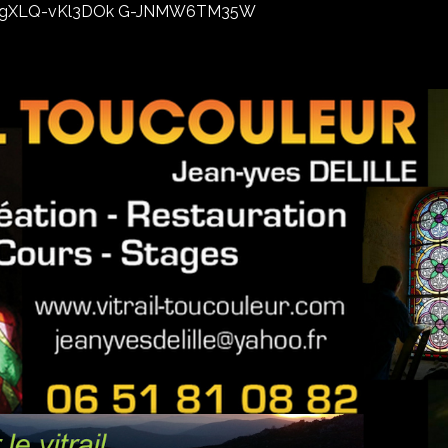
02xhxgXLQ-vKl3DOk G-JNMW6TM35W