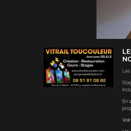
LE
N
Les
Stag
incl
En s
pro
Voi