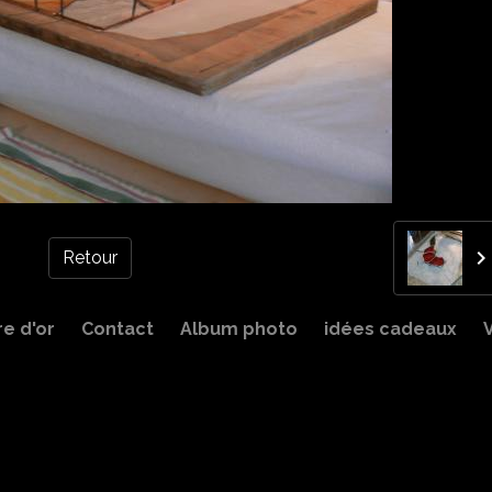
Retour
re d'or
Contact
Album photo
idées cadeaux