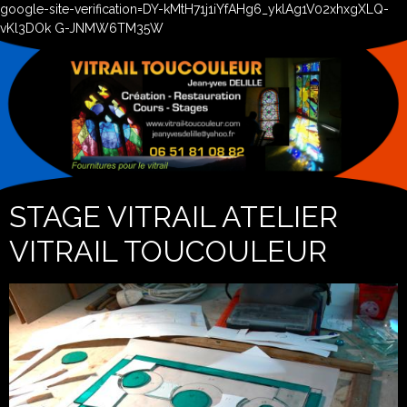
google-site-verification=DY-kMtH71j1iYfAHg6_yklAg1V02xhxgXLQ-
vKl3DOk G-JNMW6TM35W
STAGE VITRAIL ATELIER
VITRAIL TOUCOULEUR