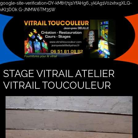
google-site-verification=DY-kMtH71j1iYfAHg6_yklAg1V02xhxgXLQ-
vKl3DOk G-JNMW6TM35W
STAGE VITRAIL ATELIER
VITRAIL TOUCOULEUR