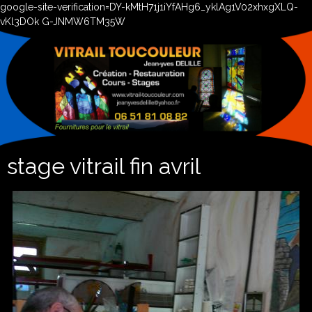
google-site-verification=DY-kMtH71j1iYfAHg6_yklAg1V02xhxgXLQ-
vKl3DOk G-JNMW6TM35W
stage vitrail fin avril