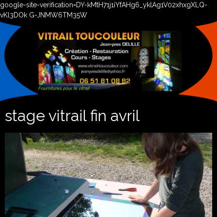
google-site-verification=DY-kMtH71j1iYfAHg6_yklAg1V02xhxgXLQ-
vKl3DOk G-JNMW6TM35W
stage vitrail fin avril