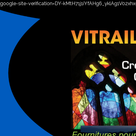
google-site-verification=DY-kMtH71j1iYfAHg6_yklAg1V