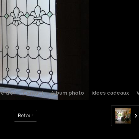
re d'or
Contact
Album photo
idées cadeaux
Retour