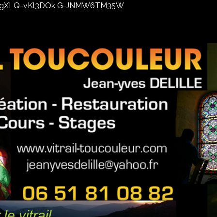
02xhxgXLQ-vKl3DOk G-JNMW6TM35W