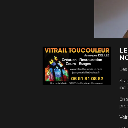
LE
N
Les
Stag
incl
En s
pro
Voi