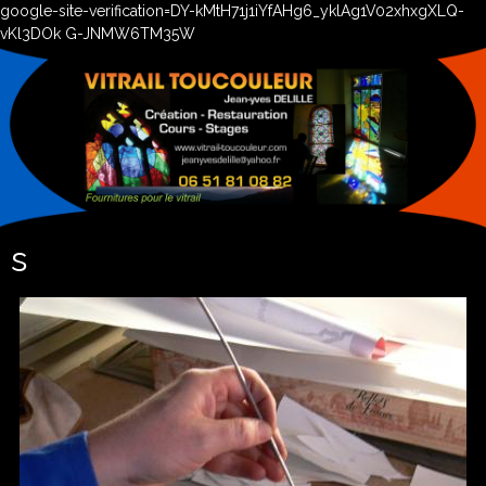
google-site-verification=DY-kMtH71j1iYfAHg6_yklAg1V02xhxgXLQ-
vKl3DOk G-JNMW6TM35W
s