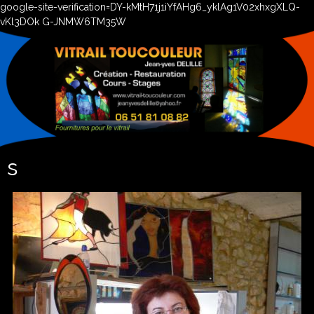
google-site-verification=DY-kMtH71j1iYfAHg6_yklAg1V02xhxgXLQ-
vKl3DOk G-JNMW6TM35W
s