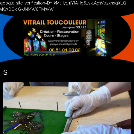
google-site-verification=DY-kMtH71j1iYfAHg6_yklAg1V02xhxgXLQ-
vKl3DOk G-JNMW6TM35W
s