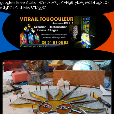
google-site-verification=DY-kMtH71j1iYfAHg6_yklAg1V02xhxgXLQ-
vKl3DOk G-JNMW6TM35W