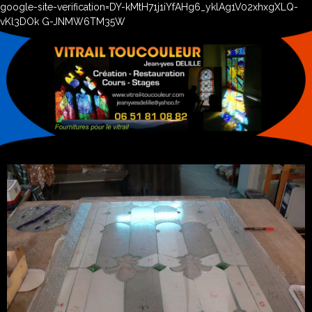
google-site-verification=DY-kMtH71j1iYfAHg6_yklAg1V02xhxgXLQ-
vKl3DOk G-JNMW6TM35W