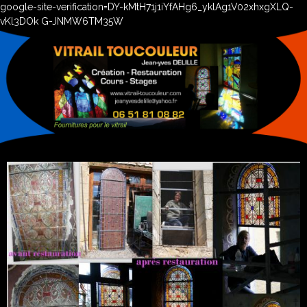
google-site-verification=DY-kMtH71j1iYfAHg6_yklAg1V02xhxgXLQ-
vKl3DOk G-JNMW6TM35W