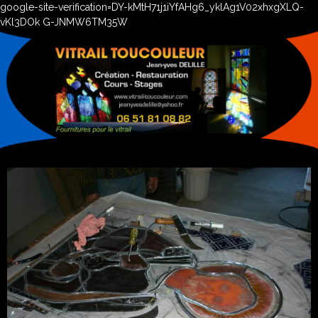
google-site-verification=DY-kMtH71j1iYfAHg6_yklAg1V02xhxgXLQ-
vKl3DOk G-JNMW6TM35W