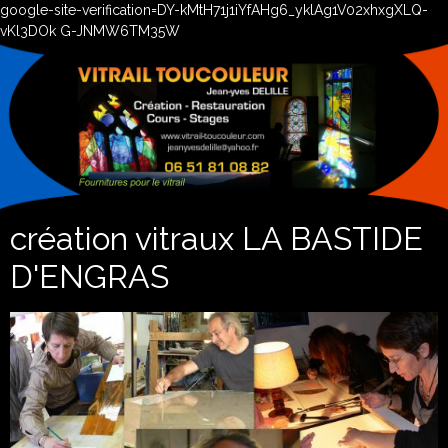
google-site-verification=DY-kMtH71j1iYfAHg6_yklAg1V02xhxgXLQ-
vKl3DOk G-JNMW6TM35W
création vitraux LA BASTIDE
D'ENGRAS