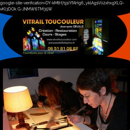
google-site-verification=DY-kMtH71j1iYfAHg6_yklAg1V02xhxgXLQ-
vKl3DOk G-JNMW6TM35W